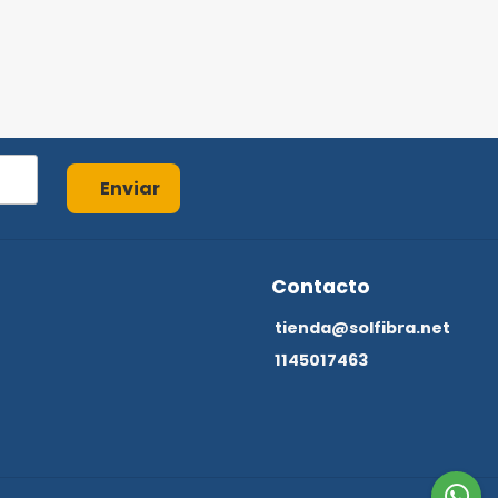
Enviar
Contacto
tienda@solfibra.net
1145017463