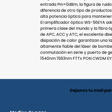
entrada Pin=0dBm, la figura de ruido
diferencia de otro tipo de producto
alta potencia óptica para mantener 
El amplificador óptico WS-56EYA ad
primera clase del mundo y la fibra óp
de APC, ACC y ATC, el excelente diseñ
disipación de calor garantizan una lar
altamente fiable del láser de bomb
conmutación en serie y puerto de g
1540nm 1563nm FTTx PON CWDM E
Dejanos tu mail pa